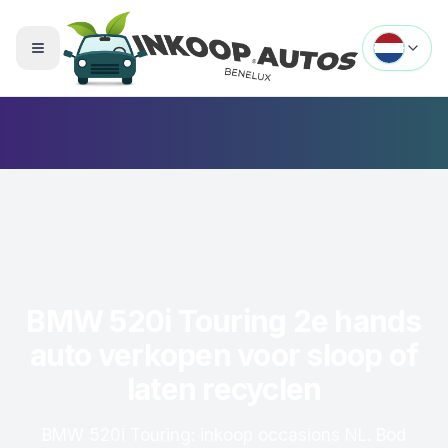
Menu openen
BMW 520i Touring 2e hands
auto verkopen voor sloop of
laten recyclen
BMW 520i Touring: inkoop occasions NL. Bod