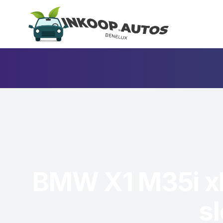
BMW X1 M35i xD
sl