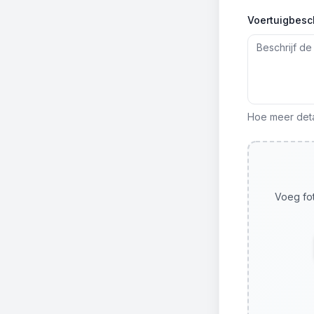
Voertuigbesch
Hoe meer detai
Voeg fot