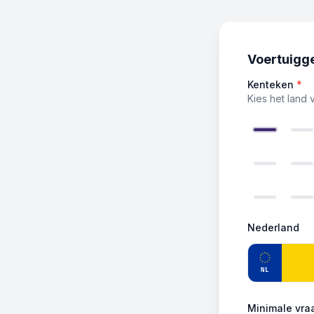
Voertuigg
Kenteken
*
Kies het land 
Nederland
NL
Minimale vraa