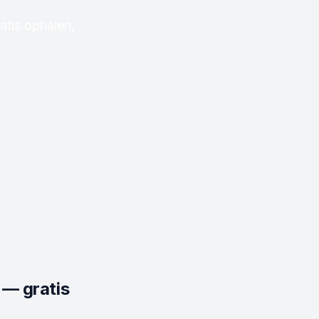
tis ophalen,
 — gratis