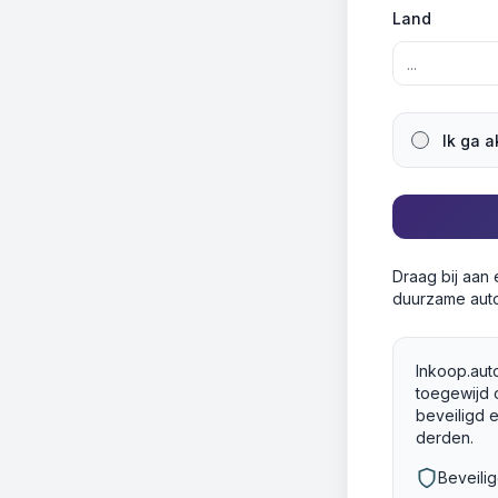
Land
Ik ga 
Draag bij aan
duurzame auto
Inkoop.auto
toegewijd 
beveiligd 
derden.
Beveili