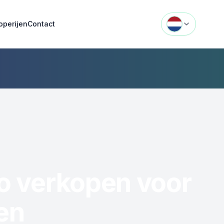
operijen
Contact
o verkopen voor
len