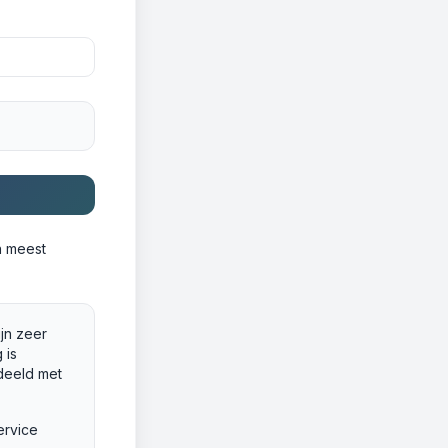
n meest
ijn zeer
 is
deeld met
ervice