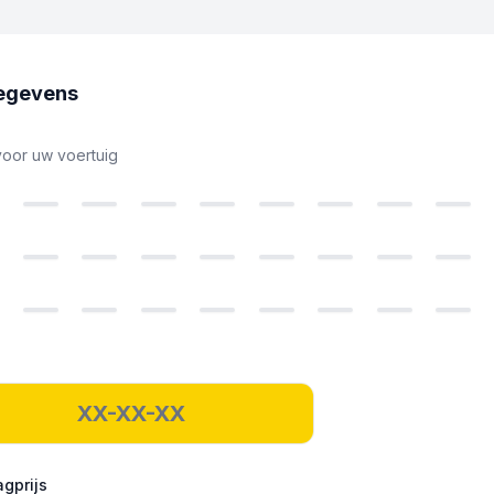
egevens
voor uw voertuig
gprijs