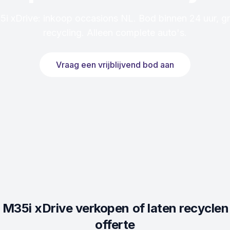
 xDrive: inkoop occasions NL. Bod binnen 24 uur, gra
recycling. Alleen complete auto's.
Vraag een vrijblijvend bod aan
M35i xDrive
verkopen of laten recyclen
offerte