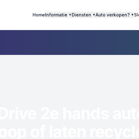
Home
Informatie
Diensten
Auto verkopen?
Sl
▼
▼
▼
rive 2e hands aut
oop of laten recyc