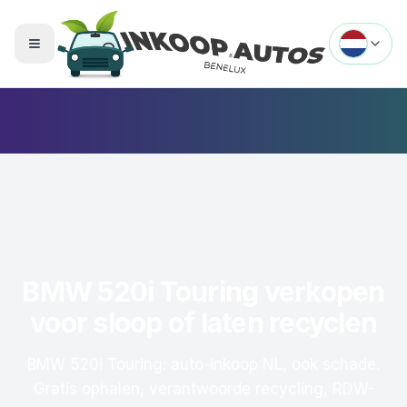
Menu openen
BMW 520i Touring verkopen
voor sloop of laten recyclen
BMW 520i Touring: auto-inkoop NL, ook schade.
Gratis ophalen, verantwoorde recycling, RDW-