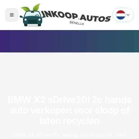
Menu openen
BMW X2 sDrive20i 2e hands
auto verkopen voor sloop of
laten recyclen
BMW X2 sDrive20i: inkoop occasions NL. Bod