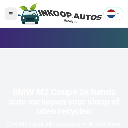
Menu openen
BMW M2 Coupé 2e hands
auto verkopen voor sloop of
laten recyclen
BMW M2 Coupé: inkoop occasions NL. Bod binnen