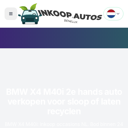
Menu openen
BMW X4 M40i 2e hands auto
verkopen voor sloop of laten
recyclen
BMW X4 M40i: inkoop occasions NL. Bod binnen 24