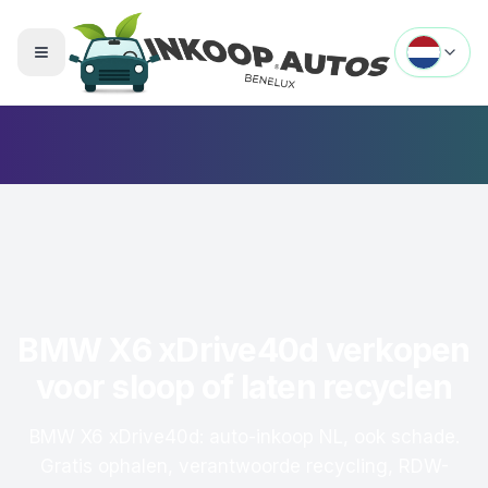
Menu openen
BMW X6 xDrive40d verkopen
voor sloop of laten recyclen
BMW X6 xDrive40d: auto-inkoop NL, ook schade.
Gratis ophalen, verantwoorde recycling, RDW-