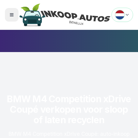
Menu openen
BMW M4 Competition xDrive
Coupé verkopen voor sloop
of laten recyclen
BMW M4 Competition xDrive Coupé: auto-inkoop