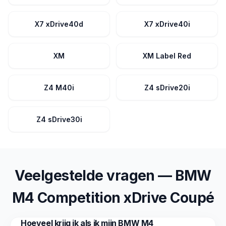
X7 xDrive40d
X7 xDrive40i
XM
XM Label Red
Z4 M40i
Z4 sDrive20i
Z4 sDrive30i
Veelgestelde vragen — BMW
M4 Competition xDrive Coupé
Hoeveel krijg ik als ik mijn BMW M4