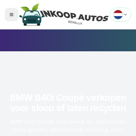
Menu openen
BMW 840i Coupé verkopen
voor sloop of laten recyclen
BMW 840i Coupé: auto-inkoop NL, ook schade.
Gratis ophalen, verantwoorde recycling, RDW-