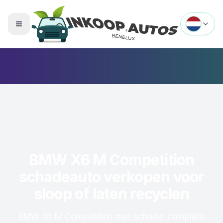
Menu openen
BMW X6 M Competition
schadeauto verkopen voor
sloop of laten recyclen
BMW X6 M Competition met schade: complete