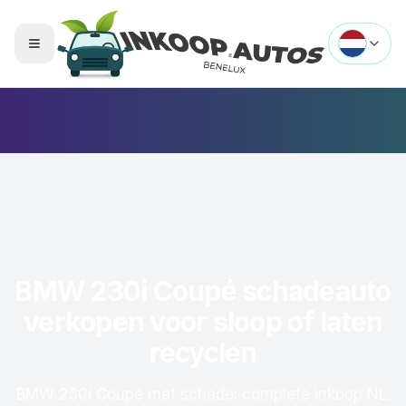
Menu openen
BMW 230i Coupé schadeauto
verkopen voor sloop of laten
recyclen
BMW 230i Coupé met schade: complete inkoop NL.