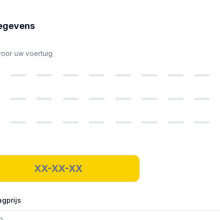
egevens
voor uw voertuig
gprijs