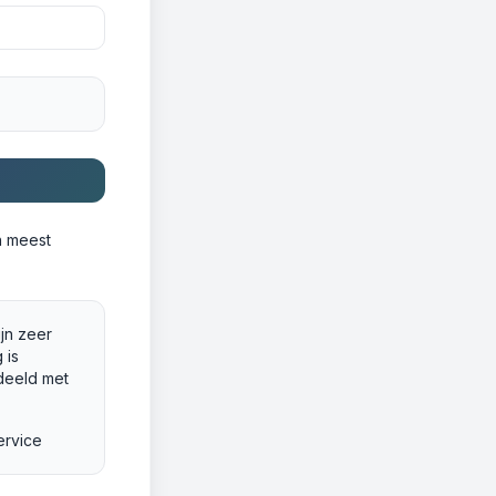
n meest
ijn zeer
 is
deeld met
ervice