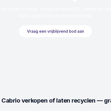
brio met schade: complete inkoop NL. Gratis ophalen
RDW. Geen losse onderdelenwinkel.
Vraag een vrijblijvend bod aan
 Cabrio
verkopen of laten recyclen — gra