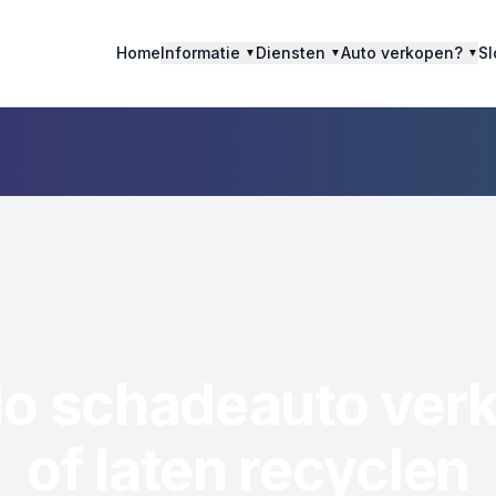
Home
Informatie
Diensten
Auto verkopen?
Sl
▼
▼
▼
o schadeauto verk
of laten recyclen