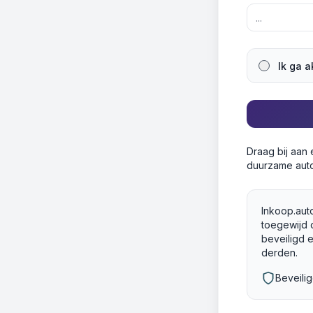
Ik ga 
Draag bij aan
duurzame auto
Inkoop.auto
toegewijd 
beveiligd 
derden.
Beveili