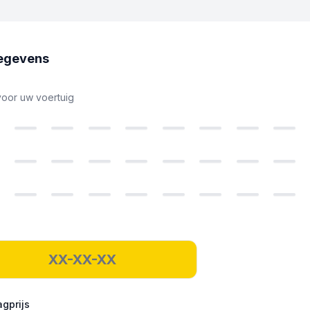
egevens
voor uw voertuig
gprijs