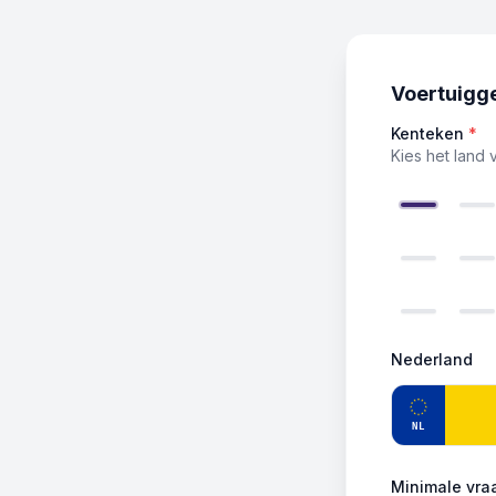
Voertuigg
Kenteken
*
Kies het land 
Nederland
NL
Minimale vraa