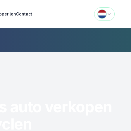
operijen
Contact
ds auto verkopen
yclen