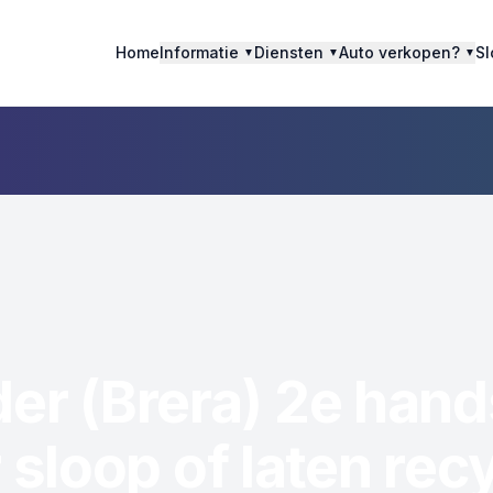
Home
Informatie
Diensten
Auto verkopen?
Sl
▼
▼
▼
er (Brera) 2e han
 sloop of laten rec