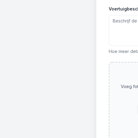
Voertuigbesch
Hoe meer detai
Voeg fot