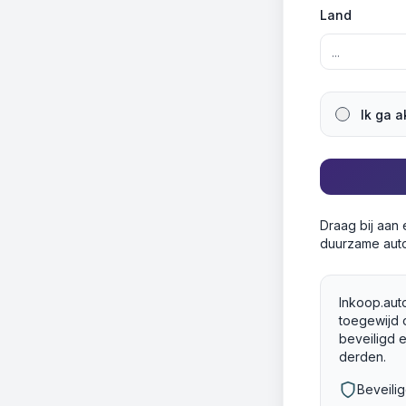
Land
Ik ga 
Draag bij aan
duurzame auto
Inkoop.auto
toegewijd 
beveiligd 
derden.
Beveili