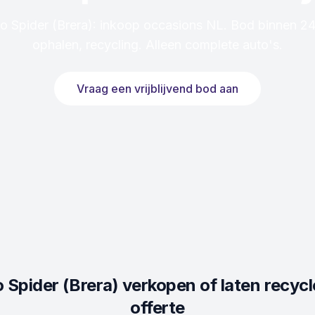
 Spider (Brera): inkoop occasions NL. Bod binnen 24 
ophalen, recycling. Alleen complete auto's.
Vraag een vrijblijvend bod aan
 Spider (Brera)
verkopen of laten recycl
offerte