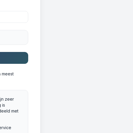
n meest
ijn zeer
 is
deeld met
ervice