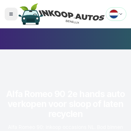
Menu openen
Alfa Romeo 90 2e hands auto
verkopen voor sloop of laten
recyclen
Alfa Romeo 90: inkoop occasions NL. Bod binnen