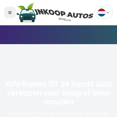
Menu openen
Alfa Romeo GT 2e hands auto
verkopen voor sloop of laten
recyclen
Alfa Romeo GT: inkoop occasions NL. Bod binnen