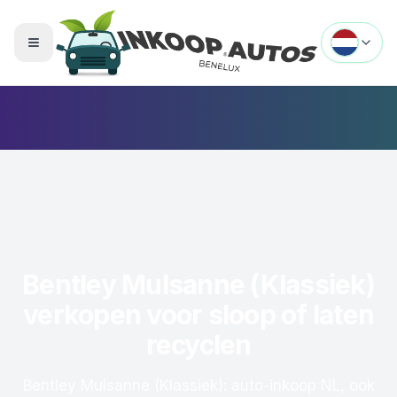
Menu openen
Bentley Mulsanne (Klassiek)
verkopen voor sloop of laten
recyclen
Bentley Mulsanne (Klassiek): auto-inkoop NL, ook