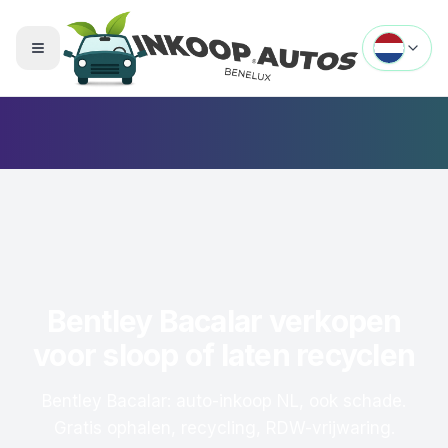
Menu openen
Bentley Bacalar verkopen
voor sloop of laten recyclen
Bentley Bacalar: auto-inkoop NL, ook schade.
Gratis ophalen, recycling, RDW-vrijwaring.