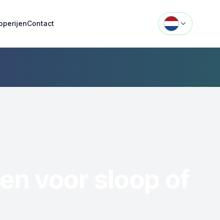
operijen
Contact
en voor sloop of