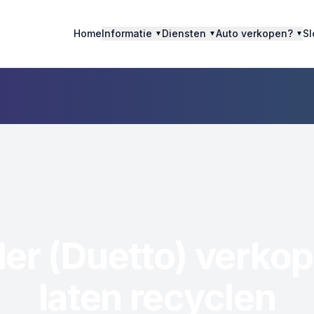
Home
Informatie
Diensten
Auto verkopen?
Sl
▼
▼
▼
er (Duetto) verkop
laten recyclen