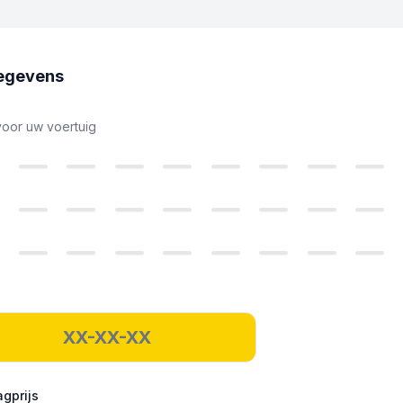
egevens
voor uw voertuig
gprijs