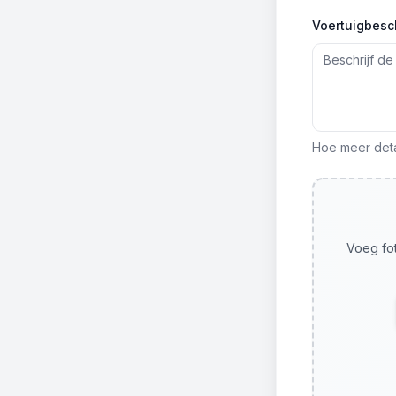
Voertuigbesch
Hoe meer detai
Voeg fot