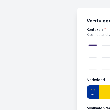
Voertuigg
Kenteken
*
Kies het land 
Nederland
NL
Minimale vraa