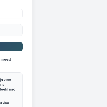
n meest
ijn zeer
 is
deeld met
ervice