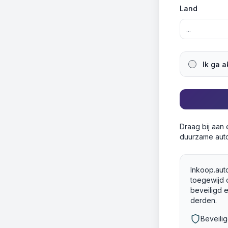
Land
Ik ga 
Draag bij aan
duurzame auto
Inkoop.auto
toegewijd 
beveiligd 
derden.
Beveili