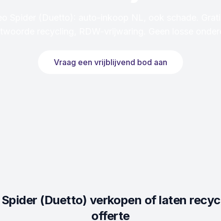
o Spider (Duetto): auto-inkoop NL, ook schade. Grati
twoorde recycling, RDW-vrijwaring. Geen losse onder
Vraag een vrijblijvend bod aan
Spider (Duetto)
verkopen of laten recyc
offerte