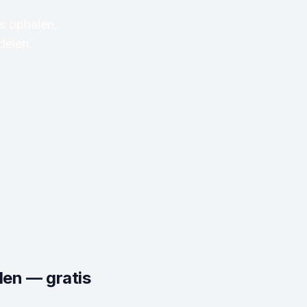
s ophalen,
delen.
len — gratis