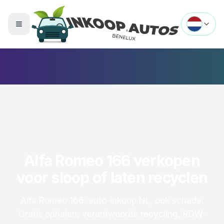
Menu openen
Alfa Romeo 166 verkopen
voor sloop of laten recyclen
Alfa Romeo 166: auto-inkoop NL, ook schade.
Gratis ophalen, verantwoorde recycling, RDW-