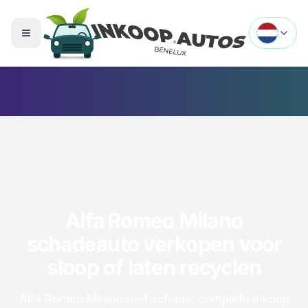
Menu openen
Alfa Romeo Milano
schadeauto verkopen voor
sloop of laten recyclen
Alfa Romeo Milano met schade: complete inkoop