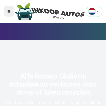
Menu openen
Alfa Romeo Giulietta
schadeauto verkopen voor
sloop of laten recyclen
Alfa Romeo Giulietta met schade: complete inkoop