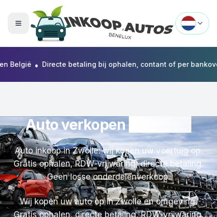
Menu openen
•
lgië
Directe betaling bij ophalen, contant of per bankoverschr
Auto verkopen
in Zwolle
Auto inkoop in Zwolle: wij kopen uw voertuig op.
Gratis ophalen, RDW-vrijwaring, directe betaling.
Geen losse onderdelenverkoop.
Wij kopen uw auto op in Zwolle en omgeving.
Gratis ophalen, directe betaling, RDW-vrijwaring.