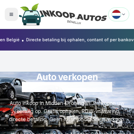
Menu openen
•
elgië
Directe betaling bij ophalen, contant of per bankoversch
Auto verkopen
in Midden-Groningen
Auto inkoop in Midden-Groningen: wij kopen uw
voertuig op. Gratis ophalen, RDW-vrijwaring,
directe betaling. Geen losse onderdelenverkoop.