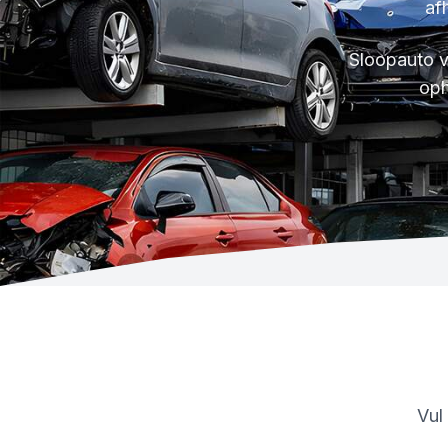
af
Sloopauto v
oph
Vul 