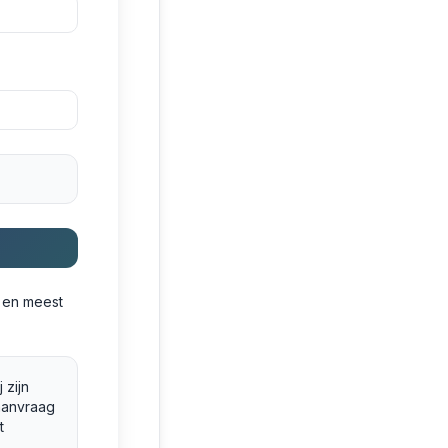
e en meest
 zijn
aanvraag
t