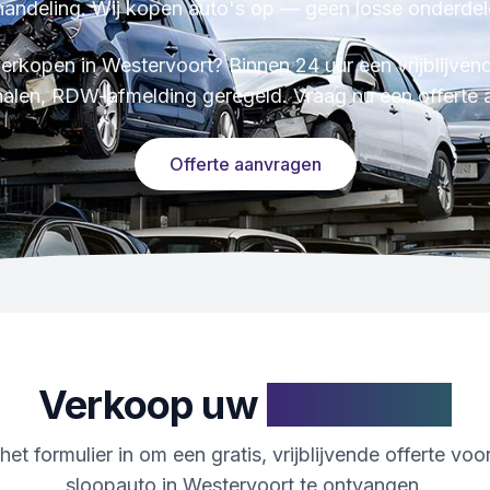
handeling. Wij kopen auto's op — geen losse onderdel
erkopen in Westervoort? Binnen 24 uur een vrijblijvend
alen, RDW-afmelding geregeld. Vraag nu een offerte 
Offerte aanvragen
Verkoop uw
sloopauto
het formulier in om een gratis, vrijblijvende offerte vo
sloopauto in Westervoort te ontvangen.