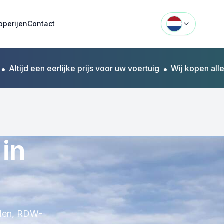
operijen
Contact
ijd een eerlijke prijs voor uw voertuig
•
Wij kopen alle mer
in
halen, RDW-