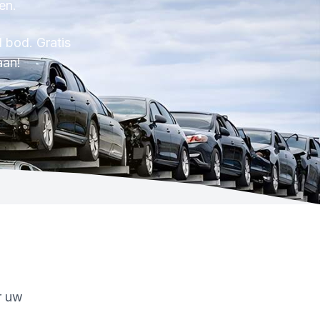
en.
 bod. Gratis
aan!
or uw