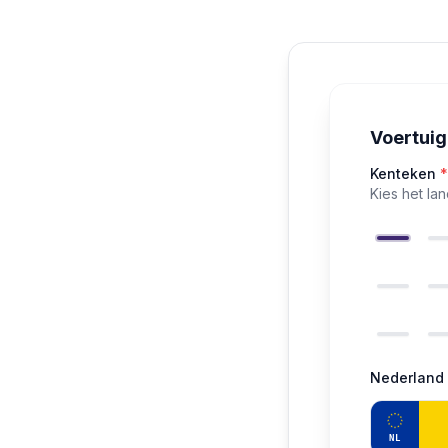
Voertui
Kenteken
*
Kies het la
Nederland
NL