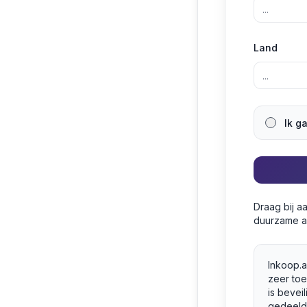
Land
Ik g
Draag bij a
duurzame a
Inkoop.a
zeer to
is bevei
gedeeld