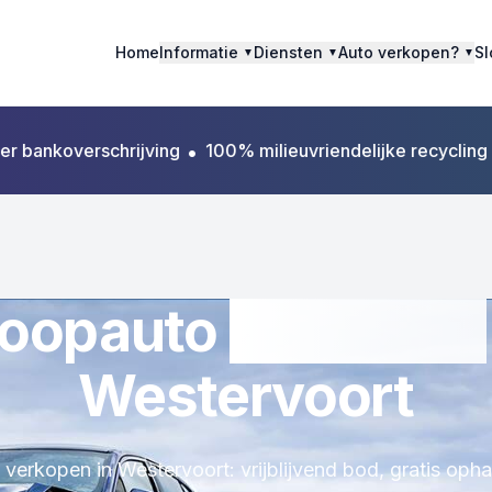
Home
Informatie
Diensten
Auto verkopen?
Sl
▼
▼
▼
ankoverschrijving
•
100% milieuvriendelijke recycling
•
Alt
loopauto
verkopen
Westervoort
verkopen in Westervoort: vrijblijvend bod, gratis op