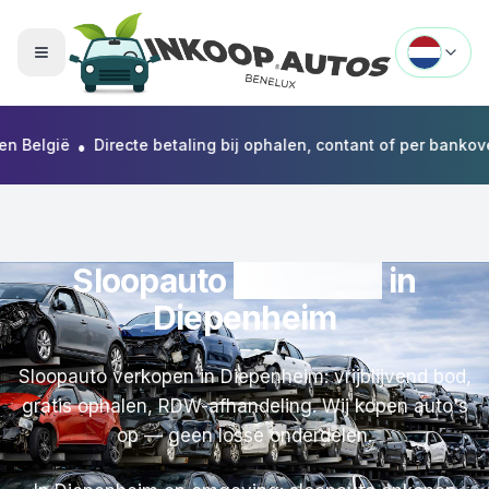
Menu openen
•
lgië
Directe betaling bij ophalen, contant of per bankoversch
Sloopauto
verkopen
in
Diepenheim
Sloopauto verkopen in Diepenheim: vrijblijvend bod,
gratis ophalen, RDW-afhandeling. Wij kopen auto's
op — geen losse onderdelen.