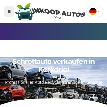
Menü umschalten
Schrottauto verkaufen in
Kerkdriel
Professioneller Auto Recycling Service in
Kerkdriel