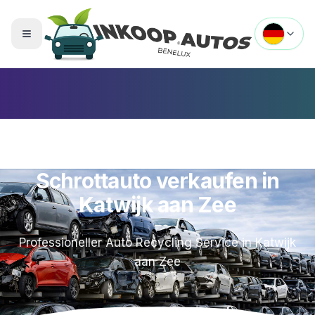
Menü umschalten
Schrottauto verkaufen in
Katwijk aan Zee
Professioneller Auto Recycling Service in
Katwijk
aan Zee