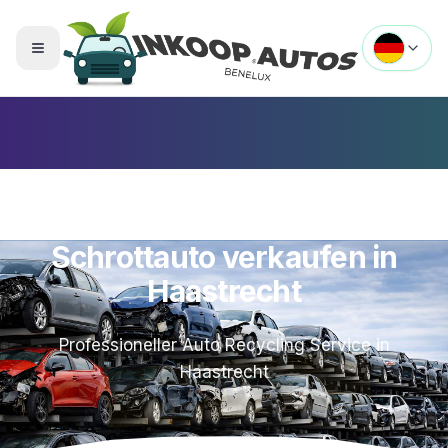
Menü umschalten
Schrottauto verkaufen in
Haastrecht
Professioneller Auto Recycling Service in
Haastrecht