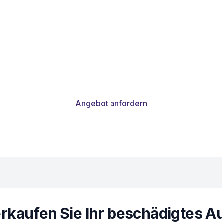
Niederlande
ie Ihr beschädigtes Auto in Westkapelle verk
den besten Preis, kostenlosen Abholservice und
ung für Ihr altes Auto in Westkapelle und Umge
Angebot anfordern
rkaufen Sie Ihr beschädigtes A