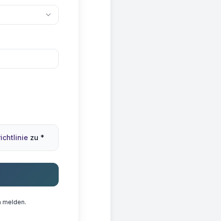
chtlinie
zu *
n melden.