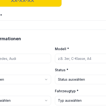
 *
rmationen
Modell *
Status *
len
Status auswählen
Fahrzeugtyp *
swählen
Typ auswählen