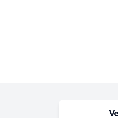
Möchten S
bieten 
Zahl
Ve