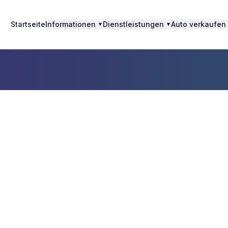
Startseite
Informationen
Dienstleistungen
Auto verkaufen
▼
▼
eschädigtes Au
verkaufen in
Westkapelle,