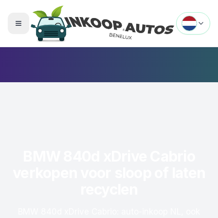
Menu openen
BMW 840d xDrive Cabrio
verkopen voor sloop of laten
recyclen
BMW 840d xDrive Cabrio: auto-inkoop NL, ook