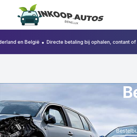
d en België
•
Directe betaling bij ophalen, contant of per 
B
Bestelbu