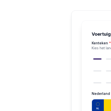
Voertui
Kenteken
*
Kies het la
Nederland
NL