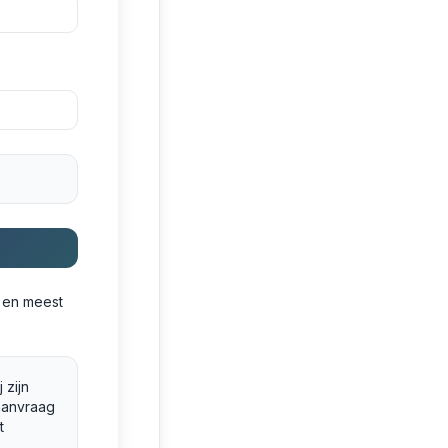
e en meest
 zijn
aanvraag
t