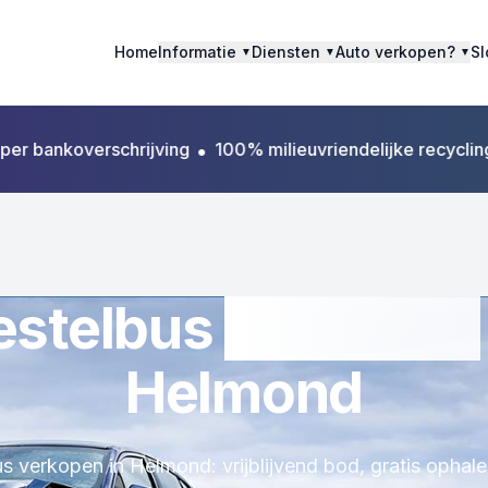
Home
Informatie
Diensten
Auto verkopen?
Sl
▼
▼
▼
bankoverschrijving
•
100% milieuvriendelijke recycling
•
Al
estelbus
verkopen
Helmond
s verkopen in Helmond: vrijblijvend bod, gratis opha