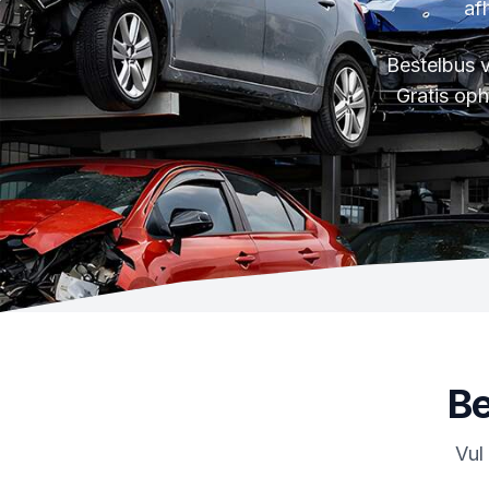
af
Bestelbus 
Gratis oph
Be
Vul 