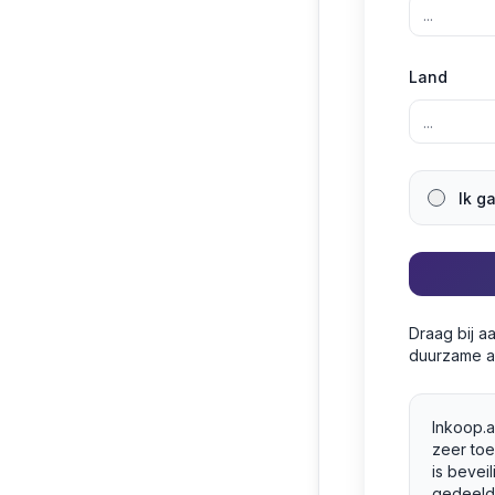
Land
Ik g
Draag bij a
duurzame a
Inkoop.a
zeer to
is bevei
gedeeld