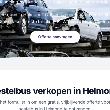
handeling. Wij kopen auto's op — geen losse onderdel
verkopen in Helmond? Ontvang binnen 24 uur een vrijbl
aalservice, directe betaling. BTW geregeld. Vraag nu o
Offerte aanvragen
stelbus
verkopen in
Helmo
het formulier in om een gratis, vrijblijvende offerte vo
bestelbus in Helmond te ontvangen.