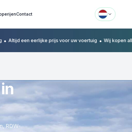
operijen
Contact
tijd een eerlijke prijs voor uw voertuig
•
Wij kopen alle me
in
len, RDW-