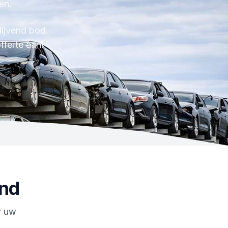
en.
ijvend bod.
fferte aan!
nd
or uw