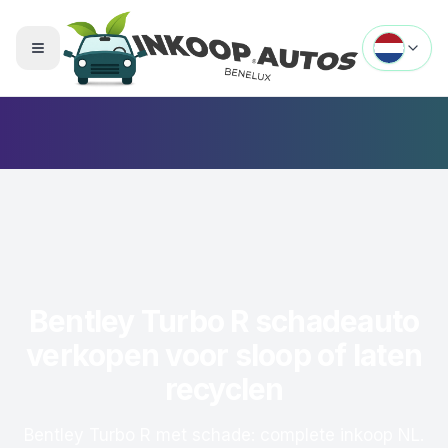
Menu openen
Bentley Turbo R schadeauto
verkopen voor sloop of laten
recyclen
Bentley Turbo R met schade: complete inkoop NL.