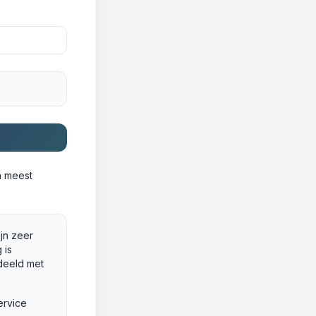
n meest
ijn zeer
 is
deeld met
ervice