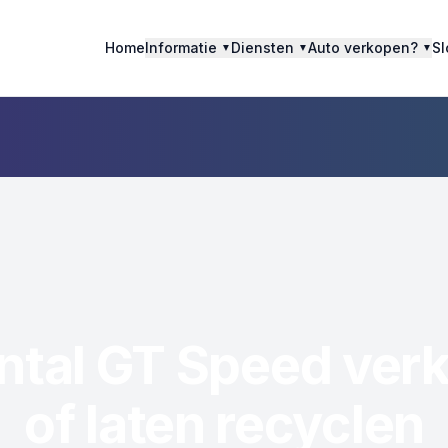
Home
Informatie
Diensten
Auto verkopen?
Sl
▼
▼
▼
ntal GT Speed ver
of laten recyclen