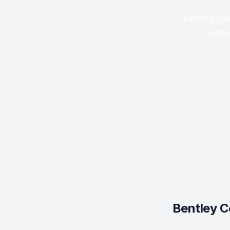
Bentley Co
veran
Bentley C