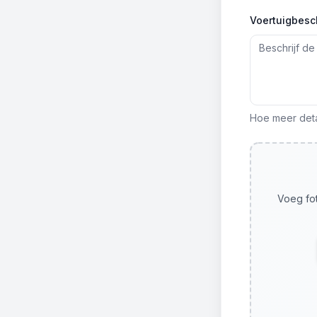
Voertuigbesch
Hoe meer detai
Voeg fot