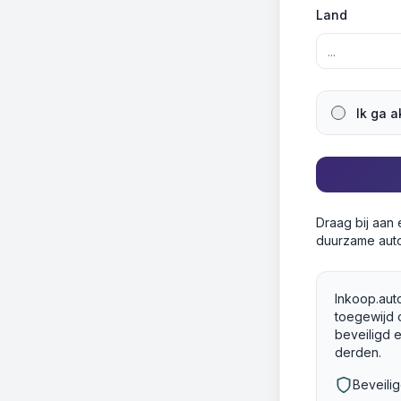
Land
Ik ga 
Draag bij aan
duurzame auto
Inkoop.auto
toegewijd 
beveiligd 
derden.
Beveili