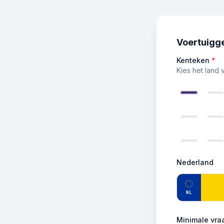
Voertuigg
Kenteken
*
Kies het land 
Nederland
NL
Minimale vraa