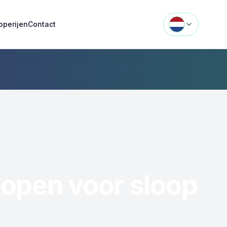
operijen
Contact
kopen voor sloop