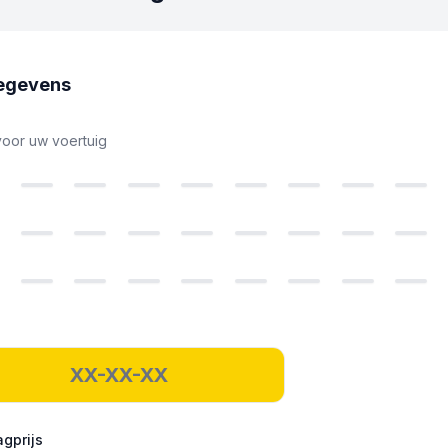
egevens
voor uw voertuig
gprijs