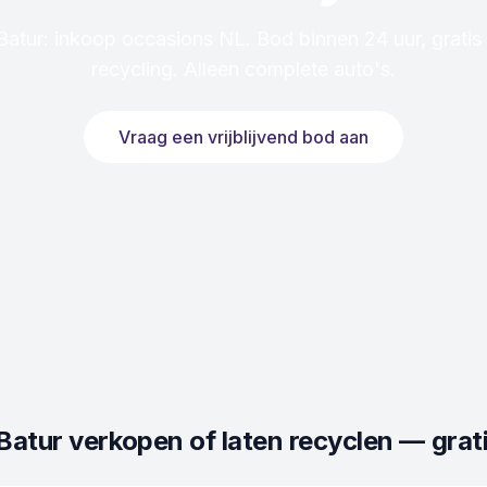
Batur: inkoop occasions NL. Bod binnen 24 uur, gratis
recycling. Alleen complete auto's.
Vraag een vrijblijvend bod aan
Batur
verkopen of laten recyclen — grati