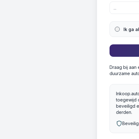
Ik ga 
Draag bij aan
duurzame auto
Inkoop.auto
toegewijd 
beveiligd 
derden.
Beveili