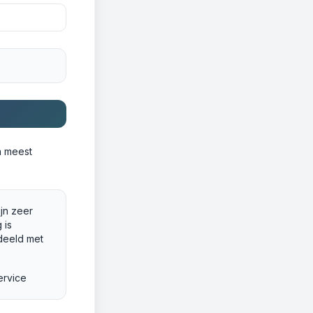
n meest
ijn zeer
 is
deeld met
ervice