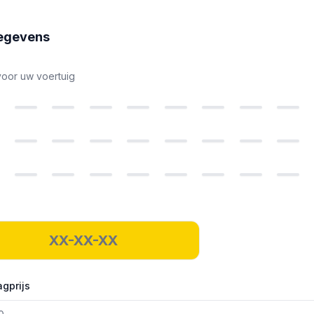
egevens
voor uw voertuig
gprijs