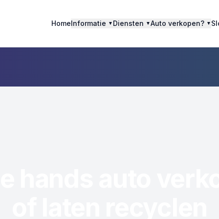
Home
Informatie
Diensten
Auto verkopen?
Sl
▼
▼
▼
2e hands auto verk
of laten recyclen