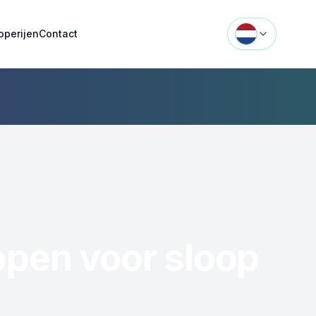
operijen
Contact
open voor sloop