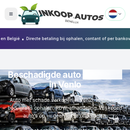
Menu openen
•
lgië
Directe betaling bij ophalen, contant of per bankoverschr
Beschadigde auto
verkopen
in Venlo
Auto met schade verkopen in Venlo: vrijblijvend
bod, gratis ophalen, RDW-afhandeling. Wij kopen
auto's op — geen losse onderdelen.