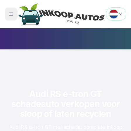
Menu openen
Audi RS e-tron GT
schadeauto verkopen voor
sloop of laten recyclen
Audi RS e-tron GT met schade: complete inkoop