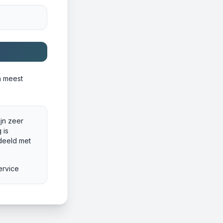
n meest
ijn zeer
 is
deeld met
ervice