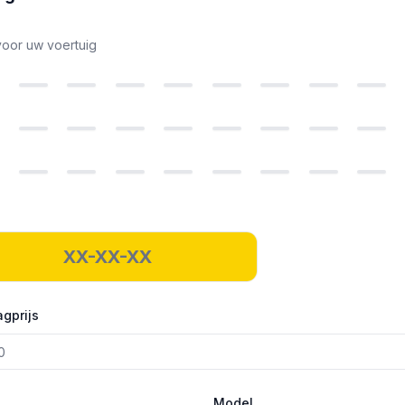
voor uw voertuig
gprijs
Model