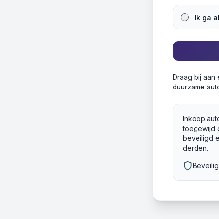
Ik ga 
Draag bij aan
duurzame auto
Inkoop.auto
toegewijd 
beveiligd 
derden.
Beveili