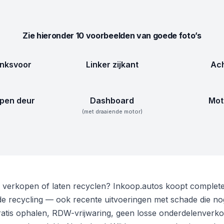
Zie hieronder 10 voorbeelden van goede foto’s
inksvoor
Linker zijkant
Ach
pen deur
Dashboard
Mot
(met draaiende motor)
2 verkopen of laten recyclen? Inkoop.autos koopt complet
 recycling — ook recente uitvoeringen met schade die nog 
Gratis ophalen, RDW-vrijwaring, geen losse onderdelenverk