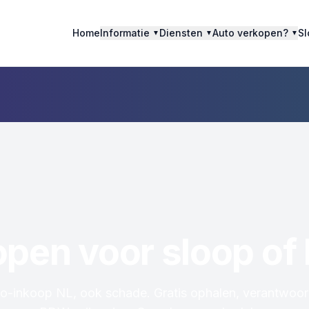
Home
Informatie
Diensten
Auto verkopen?
Sl
▼
▼
▼
pen voor sloop of 
o-inkoop NL, ook schade. Gratis ophalen, verantwoor