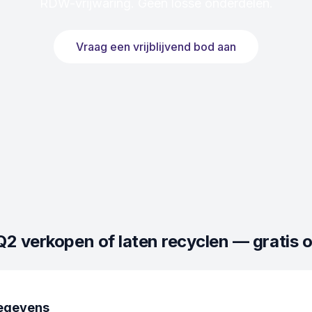
RDW-vrijwaring. Geen losse onderdelen.
Vraag een vrijblijvend bod aan
Q2
verkopen of laten recyclen — gratis o
egevens