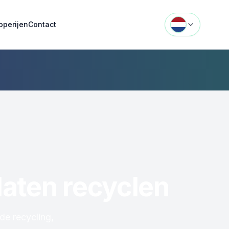
operijen
Contact
laten recyclen
de recycling,