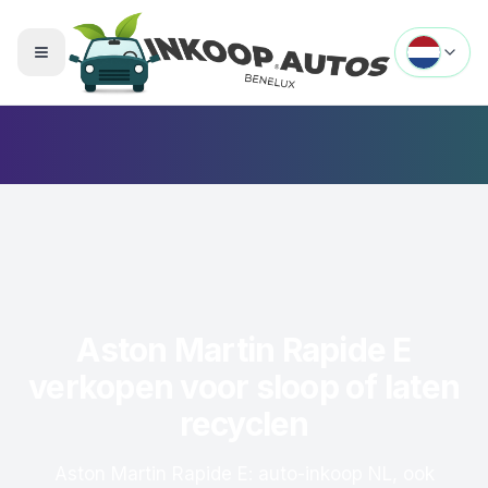
Menu openen
Aston Martin Rapide E
verkopen voor sloop of laten
recyclen
Aston Martin Rapide E: auto-inkoop NL, ook