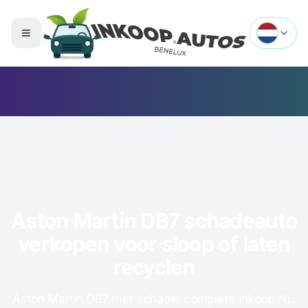
Menu openen
Aston Martin DB7 schadeauto
verkopen voor sloop of laten
recyclen
Aston Martin DB7 met schade: complete inkoop NL.