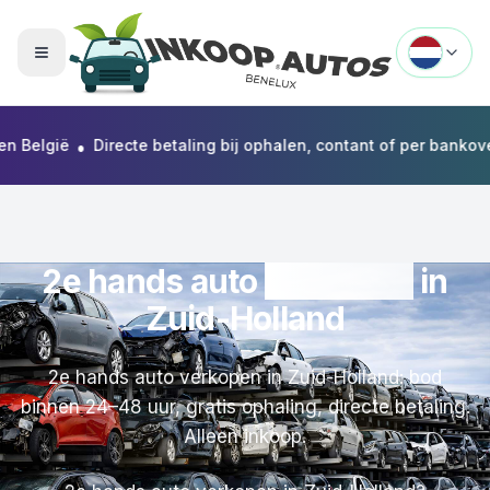
Menu openen
•
lgië
Directe betaling bij ophalen, contant of per bankoversch
2e hands auto
verkopen
in
Zuid-Holland
2e hands auto verkopen in Zuid-Holland: bod
binnen 24–48 uur, gratis ophaling, directe betaling.
Alleen inkoop.