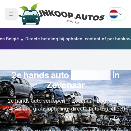
Menu openen
•
gië
Directe betaling bij ophalen, contant of per bankoverschr
2e hands auto
verkopen
in
Zevenaar
2e hands auto verkopen in Zevenaar: bod binnen
24–48 uur, gratis ophaling, directe betaling. Alleen
inkoop.