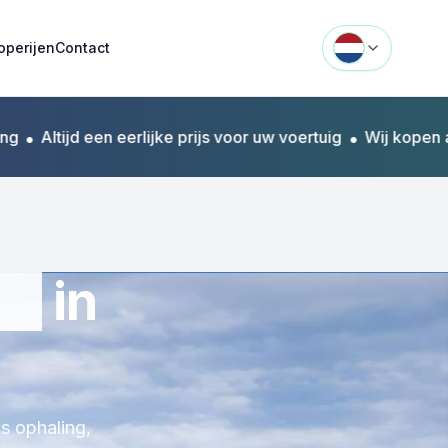
operijen
Contact
ltijd een eerlijke prijs voor uw voertuig
•
Wij kopen alle m
en
in
s ophaling,