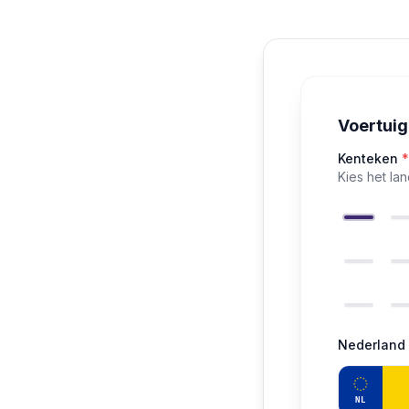
Voertui
Kenteken
*
Kies het la
Nederland
NL