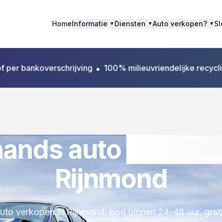
Home
Informatie
Diensten
Auto verkopen?
Sl
▼
▼
▼
 bankoverschrijving
•
100% milieuvriendelijke recycling
•
A
hands auto
verkop
Rijnmond
uto verkopen in Rijnmond: bod binnen 24–48 uur, grati