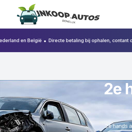
nd en België
•
Directe betaling bij ophalen, contant of per
2e 
2e hands a