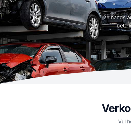
2e hands au
betal
Verk
Vul h