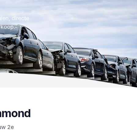
len, directe
rkoop.
jnmond
 uw 2e