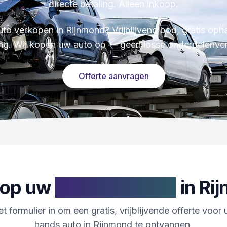
directe betaling. Alleen inkoop.
to verkopen in Rijnmond? Vrijblijvend bod, gratis opha
ing. Wij kopen uw auto op — geen losse onderdelenve
Offerte aanvragen
oop uw
2e hands auto
in
Ri
et formulier in om een gratis, vrijblijvende offerte voor
hands auto in Rijnmond te ontvangen.