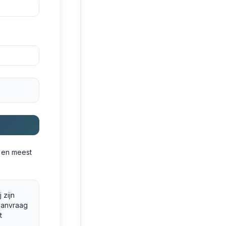
e en meest
 zijn
aanvraag
t