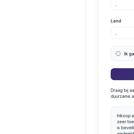
Land
Ik g
Draag bij a
duurzame a
Inkoop.a
zeer to
is bevei
gedeeld