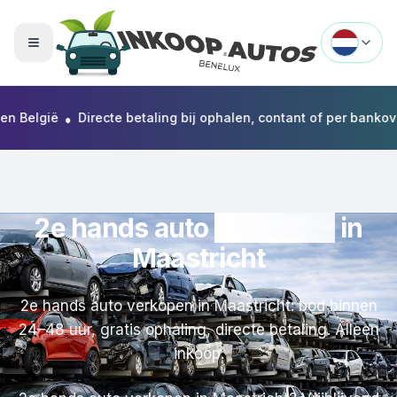
Menu openen
•
lgië
Directe betaling bij ophalen, contant of per bankoverschr
2e hands auto
verkopen
in
Maastricht
2e hands auto verkopen in Maastricht: bod binnen
24–48 uur, gratis ophaling, directe betaling. Alleen
inkoop.