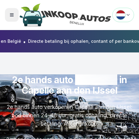
Menu openen
•
lgië
Directe betaling bij ophalen, contant of per bankoverschr
2e hands auto
verkopen
in
Capelle aan den IJssel
2e hands auto verkopen in Capelle aan den IJssel:
bod binnen 24–48 uur, gratis ophaling, directe
betaling. Alleen inkoop.